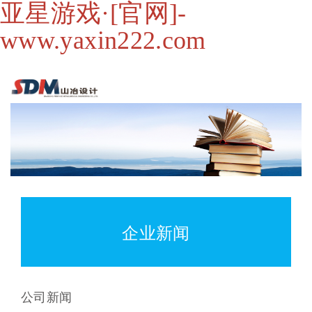
亚星游戏·[官网]-
www.yaxin222.com
企业新闻
公司新闻