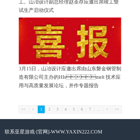
工。山冶设计副总经理赵圣存应邀出席竣工暨
试生产启动仪式
3月15日，山冶设计应邀出席由山东磐金钢管制
造有限公司主办的HIsmelt 技术应
用与高质量发展论坛，并作专题报告
<<
<
1
2
3
4
5
6
7
...
>
>>
联系亚星游戏·[官网]-WWW.YAXIN222.COM