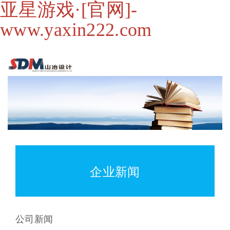
亚星游戏·[官网]-
www.yaxin222.com
企业新闻
公司新闻