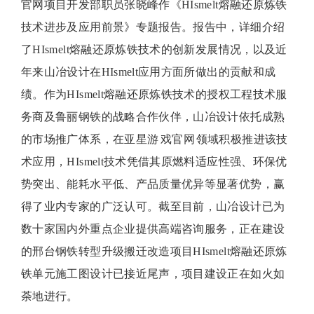
官网项目开发部职员张晓峰作《
HIsmelt熔融还原炼铁
技术进步及应用前景》专题报告。报告中，详细介绍
了HIsmelt熔融还原炼铁技术的创新发展情况，以及近
年来山冶设计在HIsmelt应用方面所做出的贡献和成
绩。作为HIsmelt熔融还原炼铁技术的授权工程技术服
务商及鲁丽钢铁的战略合作伙伴，山冶设计依托成熟
的市场推广体系，在亚星游戏官网领域积极推进该技
术应用，HIsmelt技术凭借其原燃料适应性强、环保优
势突出、能耗水平低、产品质量优异等显著优势，赢
得了业内专家的广泛认可。截至目前，山冶设计已为
数十家国内外重点企业提供高端咨询服务，正在建设
的邢台钢铁转型升级搬迁改造项目HIsmelt熔融还原炼
铁单元施工图设计已接近尾声，项目建设正在如火如
荼地进行。