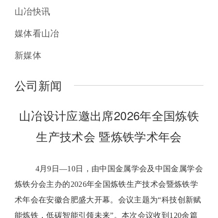
山冶快讯
媒体看山冶
新媒体
公司新闻
山冶设计应邀出席2026年全国炼铁
生产技术会 暨炼铁学术年会
4月9日—10日，由中国金属学会及中国金属学会
炼铁分会主办的2026年全国炼铁生产技术会暨炼铁学
术年会在安徽合肥盛大开幕。会议主题为“科技创新赋
能炼铁，低碳智能引领未来”。本次会议收到120余篇