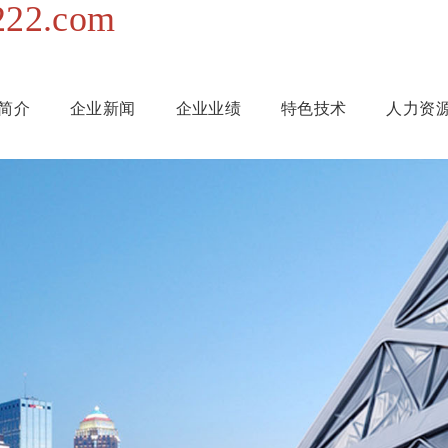
22.com
简介
企业新闻
企业业绩
特色技术
人力资