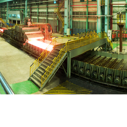
专业全、核心技